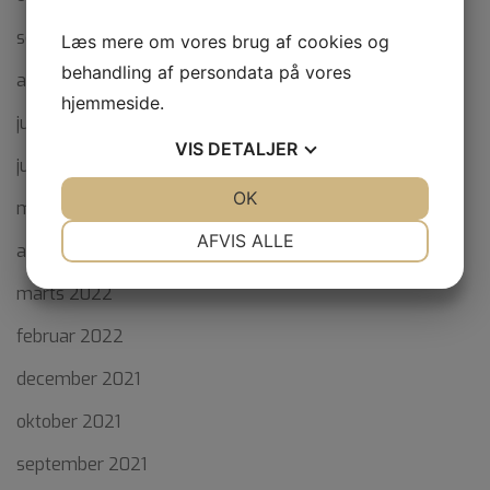
september 2022
Læs mere om vores brug af cookies og
behandling af persondata på vores
august 2022
hjemmeside.
juli 2022
VIS
DETALJER
juni 2022
JA
NEJ
OK
JA
NEJ
maj 2022
NØDVENDIGE
PRÆFERENCER
AFVIS ALLE
april 2022
JA
NEJ
JA
NEJ
marts 2022
MARKETING
STATISTIK
februar 2022
december 2021
oktober 2021
september 2021