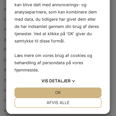
kan blive delt med annoncerings- og
oktober 2023
analysepartnere, som kan kombinere dem
med data, du tidligere har givet dem eller
september 2023
de har indsamlet gennem din brug af deres
maj 2023
tjenester. Ved at klikke på 'OK' giver du
april 2023
samtykke til disse formål.
februar 2023
Læs mere om vores brug af cookies og
januar 2023
behandling af persondata på vores
december 2022
hjemmeside.
november 2022
VIS
DETALJER
oktober 2022
JA
NEJ
OK
JA
NEJ
september 2022
NØDVENDIGE
PRÆFERENCER
AFVIS ALLE
august 2022
JA
NEJ
JA
NEJ