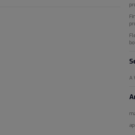
pr
Fi
pr
Fl
bo
S
A 
A
ma
ap