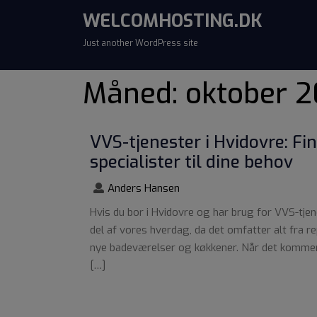
WELCOMHOSTING.DK
Just another WordPress site
Måned:
oktober 
VVS-tjenester i Hvidovre: Fi
specialister til dine behov
Anders Hansen
Hvis du bor i Hvidovre og har brug for VVS-tjen
del af vores hverdag, da det omfatter alt fra r
nye badeværelser og køkkener. Når det kommer ti
[…]