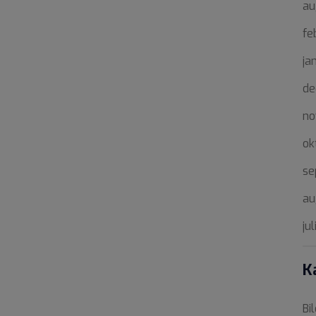
au
fe
ja
de
no
ok
se
au
ju
K
Bi