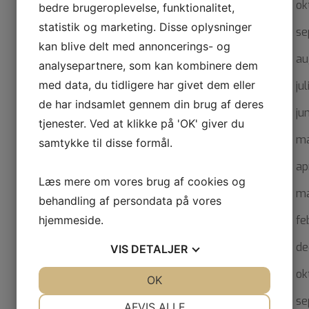
ok
bedre brugeroplevelse, funktionalitet,
statistik og marketing. Disse oplysninger
se
kan blive delt med annoncerings- og
au
analysepartnere, som kan kombinere dem
med data, du tidligere har givet dem eller
ju
de har indsamlet gennem din brug af deres
ju
tjenester. Ved at klikke på 'OK' giver du
ma
samtykke til disse formål.
ap
Læs mere om vores brug af cookies og
ma
behandling af persondata på vores
fe
hjemmeside.
de
VIS
DETALJER
ok
JA
NEJ
OK
JA
NEJ
se
NØDVENDIGE
PRÆFERENCER
AFVIS ALLE