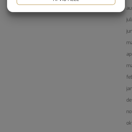
au
JA
NEJ
JA
NEJ
MARKETING
STATISTIK
ju
ju
ma
ap
ma
fe
ja
de
no
ok