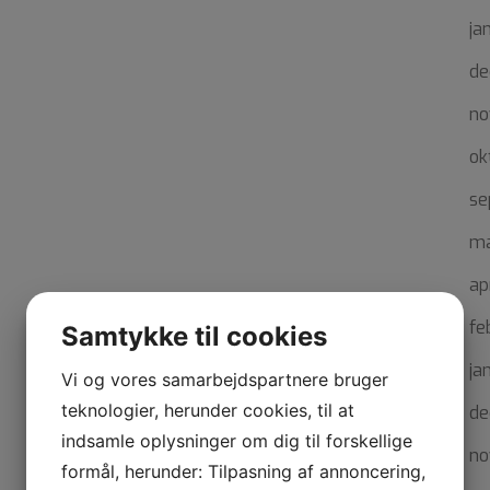
ja
de
no
ok
se
ma
ap
fe
Samtykke til cookies
ja
Vi og vores samarbejdspartnere bruger
teknologier, herunder cookies, til at
de
indsamle oplysninger om dig til forskellige
no
formål, herunder: Tilpasning af annoncering,