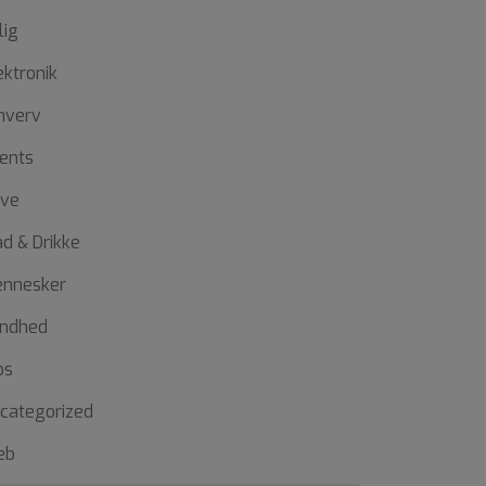
lig
ektronik
hverv
ents
ve
d & Drikke
nnesker
ndhed
ps
categorized
eb