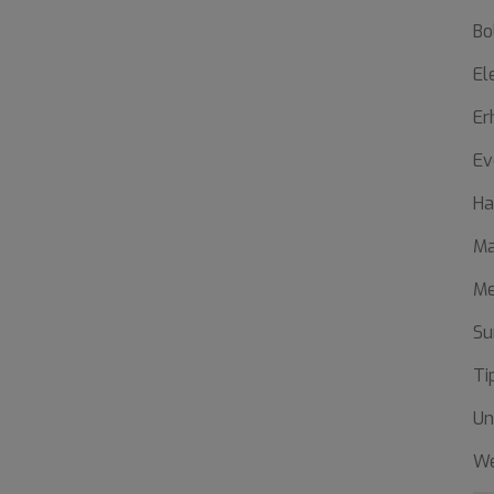
Bo
El
Er
Ev
Ha
Ma
Me
Su
Ti
Un
W