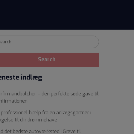
eneste indlæg
nfirmandbolcher – den perfekte søde gave til
nfirmationen
 professionel hjælp fra en anlægsgartner i
agelse til din drømmehave
nd det bedste autoværksted i Greve til