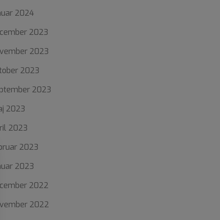
nuar 2024
cember 2023
vember 2023
tober 2023
ptember 2023
j 2023
ril 2023
bruar 2023
nuar 2023
cember 2022
vember 2022