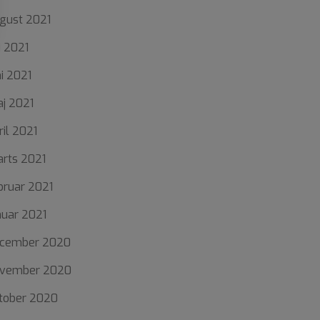
gust 2021
li 2021
ni 2021
j 2021
ril 2021
rts 2021
bruar 2021
nuar 2021
cember 2020
vember 2020
tober 2020