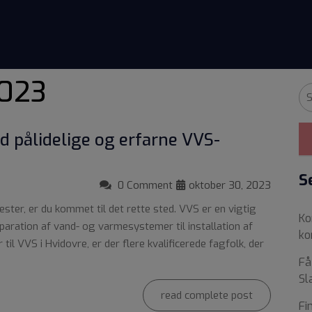
2023
nd pålidelige og erfarne VVS-
S
0 Comment
oktober 30, 2023
ester, er du kommet til det rette sted. VVS er en vigtig
Ko
eparation af vand- og varmesystemer til installation af
ko
l VVS i Hvidovre, er der flere kvalificerede fagfolk, der
Få
Sl
read complete post
Fi