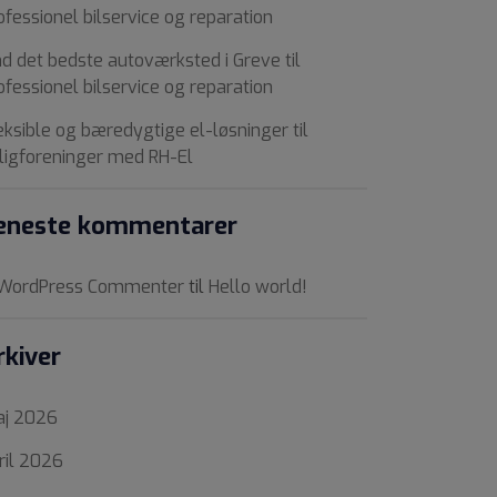
ofessionel bilservice og reparation
nd det bedste autoværksted i Greve til
ofessionel bilservice og reparation
eksible og bæredygtige el-løsninger til
ligforeninger med RH-El
eneste kommentarer
WordPress Commenter
til
Hello world!
rkiver
j 2026
ril 2026