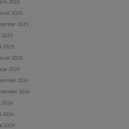
rts 2026
bruar 2026
cember 2025
li 2025
ni 2025
bruar 2025
nuar 2025
vember 2024
ptember 2024
li 2024
ni 2024
j 2024