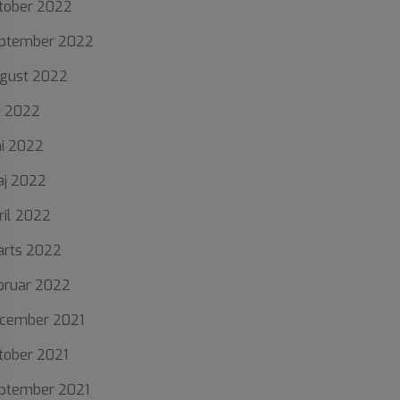
tober 2022
ptember 2022
gust 2022
li 2022
ni 2022
j 2022
ril 2022
rts 2022
bruar 2022
cember 2021
tober 2021
ptember 2021