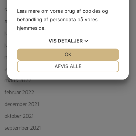
september 2022
Læs mere om vores brug af cookies og
behandling af persondata på vores
august 2022
hjemmeside.
juli 2022
VIS
DETALJER
juni 2022
JA
NEJ
OK
JA
NEJ
maj 2022
NØDVENDIGE
PRÆFERENCER
AFVIS ALLE
april 2022
JA
NEJ
JA
NEJ
marts 2022
MARKETING
STATISTIK
februar 2022
december 2021
oktober 2021
september 2021